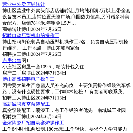
营业中外卖店铺转让
博山区营业中外卖头部店店铺转让,月均纯利润2万以上,带全套
设备技术员工,店铺位置天隆广场,商圈热力值高,另附赠多种美
食配方。店铺78平米,年租金1.5万…
商铺
转让
博山
2024年7月26日
招聘自动压型机电脑操作工
博山招聘陶瓷餐具自动压型机操作工2名，负责自动压型机操
作维护。 工作地点：博山东坡周家台
招聘
技工
博山
2024年7月26日
吉房出售
图1
小庄社区房屋一套109.5，精装拎包入住
房产
二手房
博山
2024年7月24日
博山高薪招聘电子操作工
因需要大量生产急需人员补充岗位，主要负责操作组装汽车线
路，没有什么硬性要求，工作非常轻松！ 有意者可联系我。
招聘
工人
博山区
2024年7月13日
高薪诚聘真空泵装配工
真空泵装配工，喷漆工，有工作经验者优先！南域城工业园
招聘
技工
博山
2024年6月24日
金煊陶瓷厂招自动窑炉操作工
工作8小时/班,两班制,180元/班,工作轻快。要求个人学习能力