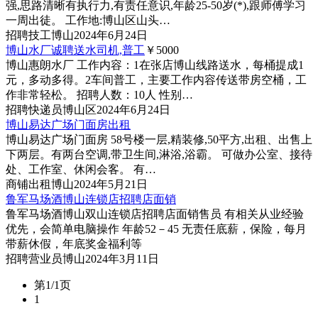
强,思路清晰有执行力,有责任意识,年龄25-50岁(*),跟师傅学习
一周出徒。 工作地:博山区山头…
招聘
技工
博山
2024年6月24日
博山水厂诚聘送水司机,普工
￥5000
博山惠朗水厂 工作内容：1在张店博山线路送水，每桶提成1
元，多动多得。2车间普工，主要工作内容传送带房空桶，工
作非常轻松。 招聘人数：10人 性别…
招聘
快递员
博山区
2024年6月24日
博山易达广场门面房出租
博山易达广场门面房 58号楼一层,精装修,50平方,出租、出售上
下两层。有两台空调,带卫生间,淋浴,浴霸。 可做办公室、接待
处、工作室、休闲会客。 有…
商铺
出租
博山
2024年5月21日
鲁军马场酒博山连锁店招聘店面销
鲁军马场酒博山双山连锁店招聘店面销售员 有相关从业经验
优先，会简单电脑操作 年龄52－45 无责任底薪，保险，每月
带薪休假，年底奖金福利等
招聘
营业员
博山
2024年3月11日
第1/1页
1