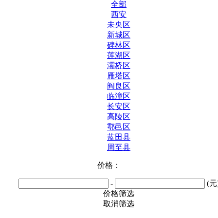
全部
西安
未央区
新城区
碑林区
莲湖区
灞桥区
雁塔区
阎良区
临潼区
长安区
高陵区
鄠邑区
蓝田县
周至县
价格：
-
(元
价格筛选
取消筛选