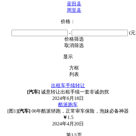
蓝田县
周至县
价格：
-
(元
价格筛选
取消筛选
显示
方框
列表
出租车手续转让
[汽车]
诚意转让出租手续一套非诚勿扰
2024年6月18日
酷派跑车
[图1]
[汽车]
06年酷派轿跑，正常审车保险，泡妹必备神器
￥
1.5
2024年4月20日
第1/1页