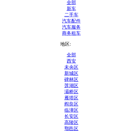
全部
新车
二手车
汽车配件
汽车服务
商务租车
地区:
全部
西安
未央区
新城区
碑林区
莲湖区
灞桥区
雁塔区
阎良区
临潼区
长安区
高陵区
鄠邑区