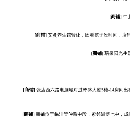
[商铺]
牛
[商铺]
艾灸养生馆转让，因看孩子没时间，店铺
[商铺]
瑞泉阳光生活
[商铺]
张店西六路电脑城对过乾盛大厦5楼-14房间
[商铺]
商铺位于临淄管仲路中段，紧邻淄博七中，成