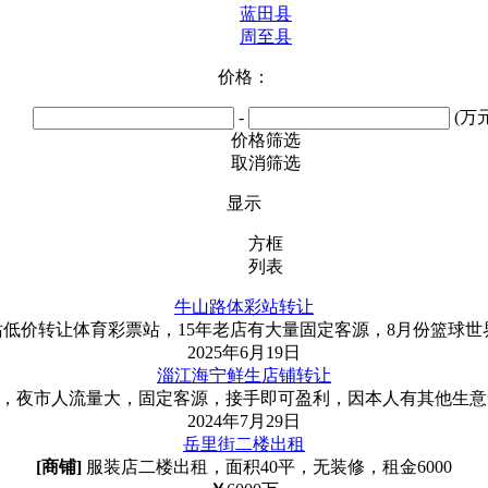
蓝田县
周至县
价格：
-
(万元
价格筛选
取消筛选
显示
方框
列表
牛山路体彩站转让
低价转让体育彩票站，15年老店有大量固定客源，8月份篮球世
2025年6月19日
淄江海宁鲜生店铺转让
，夜市人流量大，固定客源，接手即可盈利，因本人有其他生意
2024年7月29日
岳里街二楼出租
[商铺]
服装店二楼出租，面积40平，无装修，租金6000