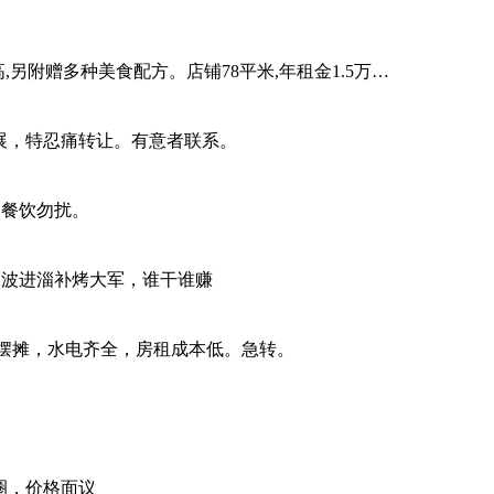
另附赠多种美食配方。店铺78平米,年租金1.5万…
展，特忍痛转让。有意者联系。
。餐饮勿扰。
二波进淄补烤大军，谁干谁赚
外摆摊，水电齐全，房租成本低。急转。
圈，价格面议