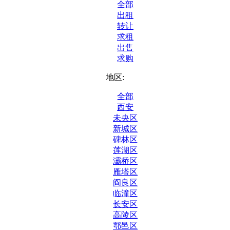
全部
出租
转让
求租
出售
求购
地区:
全部
西安
未央区
新城区
碑林区
莲湖区
灞桥区
雁塔区
阎良区
临潼区
长安区
高陵区
鄠邑区