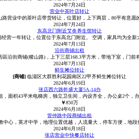
2024年7月24日
营业中茶叶店转让
山路营业中的茶叶店带货转让，位置好，上下两层，80平有意愿
2024年7月24日
东高北门附近艾灸养生馆转让
经营一年转让，位置位于东高北门附近。 空调，家具均为全新
2024年7月13日
沿街商铺出租
區沿街商铺(稷山路)，上下三层168.3平方米，带地下室，门
2024年7月13日
鲜生摊位转让
[商铺]
临淄区大群胜利花园南区22甲齐鲜生摊位转让
2024年6月19日
张店西六路乾盛大厦5A-14办
出租，面积43平米电梯房，独立卫生间，内设齐全，办公桌2个，
￥
850
万
2024年6月18日
管仲路中段商铺出租
教中心，英才中学，地理位置优越，人流量大，停车方便，地段佳
2024年6月18日
张店营业中快餐店转让