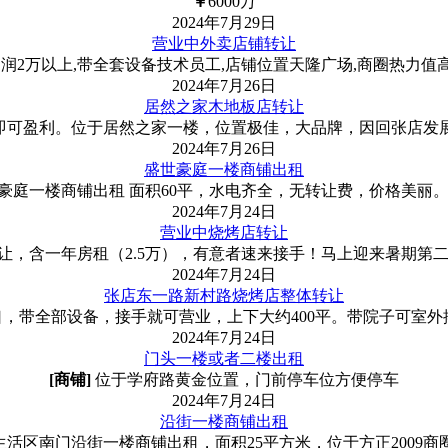
￥
6000
万
2024年7月29日
营业中外卖店铺转让
2万以上,带全套设备技术员工,店铺位置天隆广场,商圈热力值高,
2024年7月26日
居然之家木地板店转让
即可盈利。位于居然之家一楼，位置极佳，大品牌，因回张店发
2024年7月26日
盛世豪庭一楼商铺出租
豪庭一楼商铺出租 面积60平，水电齐全，无转让费，价格美丽
2024年7月24日
营业中烧烤店转让
让，含一年房租（2.5万），有意者速来接手！马上迎来暑期第
2024年7月24日
张店东一路新村路烧烤店整体转让
，带全部设备，接手就可营‌‌业，上下大约400平。带院子可室
2024年7月24日
门头一楼或者二楼出租
[商铺]
位于学府路黄金位置，门前停车位方便停车
2024年7月24日
沿街一楼商铺出租
活区南门沿街一楼商铺出租，面积25平方米，位于方正2009商