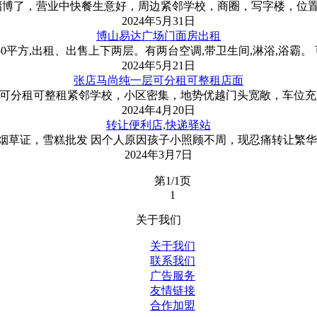
博了，营业中快餐生意好，周边紧邻学校，商圈，写字楼，位置
2024年5月31日
博山易达广场门面房出租
,50平方,出租、出售上下两层。有两台空调,带卫生间,淋浴,浴霸
2024年5月21日
张店马尚纯一层可分租可整租店面
，可分租可整租紧邻学校，小区密集，地势优越门头宽敞，车位
2024年4月20日
转让便利店,快递驿站
带烟草证，雪糕批发 因个人原因孩子小照顾不周，现忍痛转让繁
2024年3月7日
第1/1页
1
关于我们
关于我们
联系我们
广告服务
友情链接
合作加盟