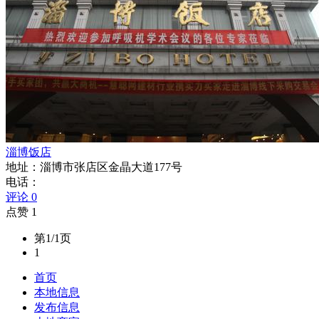
淄博饭店
地址：淄博市张店区金晶大道177号
电话：
评论 0
点赞 1
第1/1页
1
首页
本地信息
发布信息