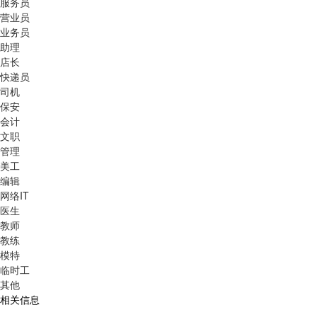
服务员
营业员
业务员
助理
店长
快递员
司机
保安
会计
文职
管理
美工
编辑
网络IT
医生
教师
教练
模特
临时工
其他
相关信息