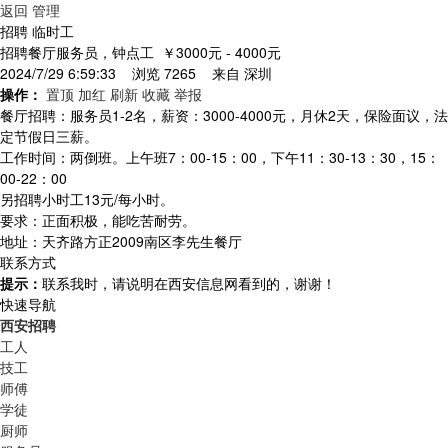
返回
管理
招聘 临时工
招聘餐厅服务员，钟点工
￥3000元 - 4000元
2024/7/29 6:59:33 浏览 7265 来自
深圳
操作：
置顶
加红
刷新
收藏
举报
餐厅招聘：服务员1-2名，薪资：3000-4000元，月休2天，保险面议，法
定节假日三薪。
工作时间：两倒班。上午班7：00-15：00，下午11：30-13：30，15：
00-22：00
另招聘小时工13元/每小时。
要求：正面积极，能吃苦耐劳。
地址：天齐路方正2009南区李先生餐厅
联系方式
提示：
联系我时，请说明在西安信息网看到的，谢谢！
快速导航
西安招聘
工人
技工
师傅
学徒
厨师