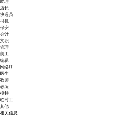
助理
店长
快递员
司机
保安
会计
文职
管理
美工
编辑
网络IT
医生
教师
教练
模特
临时工
其他
相关信息