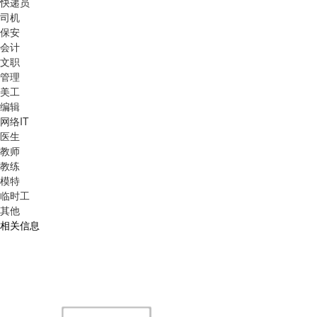
快递员
司机
保安
会计
文职
管理
美工
编辑
网络IT
医生
教师
教练
模特
临时工
其他
相关信息